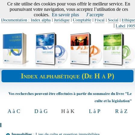
Ce site utilise des cookies pour vous offrir le meilleur service. En
Accueil ACTES 6
poursuivant votre navigation, vous acceptez l’utilisation de ces
cookies.
En savoir plus
J’accepte
|
|
|
|
|
Documentation : Index alpha
Juridique
Comptable
Fiscal
Social
Ethique
|
Label 1905
Index alphabétique (De H à P)
Vos recherches peuvent être effectuées à partir du sommaire du livre "Le
culte et la législation"
A à C
D à G
H à K
L à P
R à Z
I
Immobilier
: Lieu de culte et question immobilière