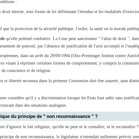
nditions :
 droit interne, sous forme de loi définissant l'étendue et les modalités d'exercice
l que la protection de la sécurité publique, l'ordre, la santé ou la morale publiq
ble
qu'elle prétend combattre. La Cour peut sanctionner " l'abus de droit ", dans
rnement de pouvoir, par l'absence de justification de l'acte accompli et l'inadéqu
opéennes, dans un arrêt du 29/09/1994 (Otto-Preminger Institut contre Autrich
res visant à réprimer certaines formes de comportement, y compris la communic
 de conscience et de religion.
its et libertés reconnus dans la présente Convention doit être assurée, sans dis
e considère qu'il y a discrimination lorsque les Etats font subir sans justificat
trouvant dans des situations analogues.
ridique du principe de " non reconnaissance " ?
oit d'ignorer le fait religieux, qu'elle ne peut ni le connaître, ni le reconnaître ?
principe de non reconnaissance, le législateur n'entendait nullement prévoir une 