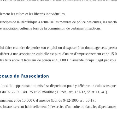
ment les cultes et les libertés individuelles.
incipes de la République a actualisé les mesures de police des cultes, les sancti
ne association cultuelle lors de la commission de certaines infractions.
lui faire craindre de perdre son emploi ou d'exposer à un dommage cette personn
'adhérer à une association cultuelle est puni d'un an d'emprisonnement et de 15 
 des faits encourt trois ans de prison et 45 000 € d'amende lorsqu'il agit par vo
locaux de l'association
 local lui appartenant ou mis à sa disposition pour y célébrer un culte sans que
du 9-12-1905 art. 25 et 29 modifié ; C. pén. art. 131-13, 5° et 131-41).
nnement et de 15 000 € d'amende (Loi du 9-12-1905 art. 35-1) :
es locaux servant habituellement à l'exercice d'un culte ou dans les dépendances