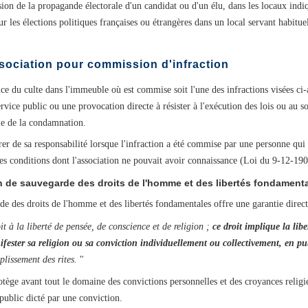
fusion de la propagande électorale d'un candidat ou d'un élu, dans les locaux indi
ur les élections politiques françaises ou étrangères dans un local servant habituel
ssociation pour commission d'infraction
ce du culte dans l'immeuble où est commise soit l'une des infractions visées ci-a
rvice public ou une provocation directe à résister à l'exécution des lois ou au s
ble de la condamnation.
érer de sa responsabilité lorsque l'infraction a été commise par une personne q
 des conditions dont l'association ne pouvait avoir connaissance (Loi du 9-12-190
n de sauvegarde des droits de l'homme et des libertés fondament
des droits de l'homme et des libertés fondamentales offre une garantie directe e
it à la liberté de pensée, de conscience et de religion ;
ce droit implique la lib
nifester sa religion ou sa conviction individuellement ou collectivement, en pu
plissement des rites.
"
tège avant tout le domaine des convictions personnelles et des croyances religie
ublic dicté par une conviction.