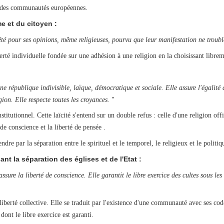
ce des communautés européennes.
e et du citoyen :
été pour ses opinions, même religieuses, pourvu que leur manifestation ne trouble 
berté individuelle fondée sur une adhésion à une religion en la choisissant libre
e république indivisible, laïque, démocratique et sociale. Elle assure l'égalité d
gion. Elle respecte toutes les croyances.
"
stitutionnel. Cette laïcité s'entend sur un double refus : celle d'une religion off
 de conscience et la liberté de pensée .
endre par la séparation entre le spirituel et le temporel, le religieux et le politiq
t la séparation des églises et de l'Etat :
sure la liberté de conscience. Elle garantit le libre exercice des cultes sous les 
liberté collective. Elle se traduit par l'existence d'une communauté avec ses code
dont le libre exercice est garanti.