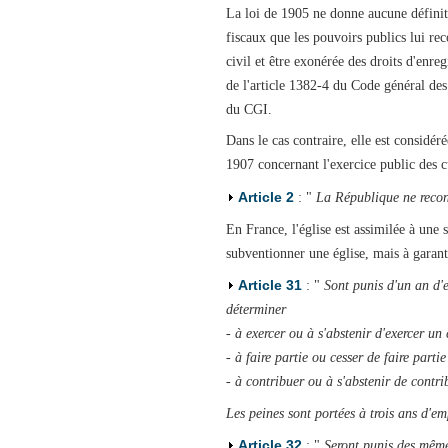
La loi de 1905 ne donne aucune définiti
fiscaux que les pouvoirs publics lui rec
civil et être exonérée des droits d'enr
de l'article 1382-4 du Code général des 
du CGI.
Dans le cas contraire, elle est considér
1907 concernant l'exercice public des c
Article 2
: "
La République ne reconn
En France, l'église est assimilée à une 
subventionner une église, mais à garanti
Article 31
: "
Sont punis d'un an d'
déterminer
- à exercer ou à s'abstenir d'exercer un 
- à faire partie ou cesser de faire parti
- à contribuer ou à s'abstenir de contri
Les peines sont portées à trois ans d'e
Article 32
: "
Seront punis des même