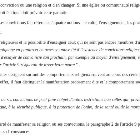
ne conviction ou une religion et d'en changer. Si une église ou communauté religi
oit étatique doit prévoir cette garantie.
ses convictions fait référence à quatre notions : le culte, l'enseignement, les pra
x.
eligieuses et la possibilité d'enseigner ceux qui ne sont pas encore membres d'u
moignage en paroles et en actes se trouve lié à l'existence de convictions religieu
t d'essayer de convaincre son prochain, par exemple au moyen d'enseignement, s
l'article 9 risquerait de rester lettre morte
".
 rites désignent surtout des comportements religieux souvent au cours des cérém
effet, il faut distinguer la manifestation proprement dite et le comportement soc
 ou ses convictions ne peut faire l'objet d'autres restrictions que celles qui, prév
que, à la sécurité publique
, à la protection de l'ordre, de la santé ou de la mor
erté de manifester sa religion ou ses convictions, le paragraphe 2 de l'article 9 
nes circonstances.