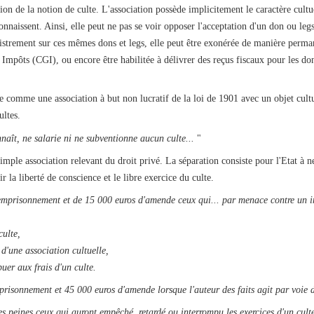
on de la notion de culte. L'association possède implicitement le caractère cultu
onnaissent. Ainsi, elle peut ne pas se voir opposer l'acceptation d'un don ou leg
egistrement sur ces mêmes dons et legs, elle peut être exonérée de manière perma
Impôts (CGI), ou encore être habilitée à délivrer des reçus fiscaux pour les don
ée comme une association à but non lucratif de la loi de 1901 avec un objet cultu
ultes.
aît, ne salarie ni ne subventionne aucun culte...
"
simple association relevant du droit privé. La séparation consiste pour l'Etat à n
r la liberté de conscience et le libre exercice du culte.
emprisonnement et de 15 000 euros d'amende ceux qui... par menace contre un i
culte,
e d'une association cultuelle,
buer aux frais d'un culte.
mprisonnement et 45 000 euros d'amende lorsque l'auteur des faits agit par voie d
s peines ceux qui auront empêché, retardé ou interrompu les exercices d'un culte