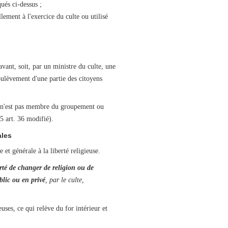
qués ci-dessus ;
lement à l'exercice du culte ou utilisé
vant, soit, par un ministre du culte, une
oulèvement d'une partie des citoyens
ui n'est pas membre du groupement ou
5 art. 36 modifié).
ales
t générale à la liberté religieuse.
erté de changer de religion ou de
blic ou en privé
, par le culte,
uses, ce qui relève du for intérieur et