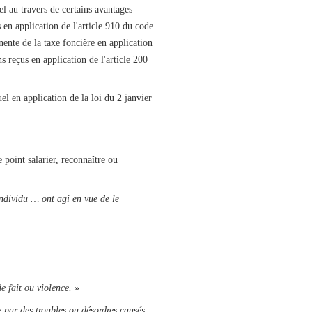
el au travers de certains avantages
s en application de l'article 910 du code
nente de la taxe foncière en application
s reçus en application de l'article 200
el en application de la loi du 2 janvier
e point salarier, reconnaître ou
ndividu … ont agi en vue de le
e fait ou violence.
»
 par des troubles ou désordres causés