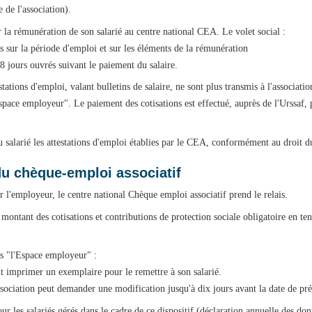
 de l'association).
r la rémunération de son salarié au centre national CEA. Le volet social :
s sur la période d'emploi et sur les éléments de la rémunération
s 8 jours ouvrés suivant le paiement du salaire.
stations d'emploi, valant bulletins de salaire, ne sont plus transmis à l'associat
'Espace employeur". Le paiement des cotisations est effectué, auprès de l'Urssaf
u salarié les attestations d'emploi établies par le CEA, conformément au droit du
du chèque-emploi associatif
 l'employeur, le centre national Chèque emploi associatif prend le relais.
 le montant des cotisations et contributions de protection sociale obligatoire en t
ans "l'Espace employeur" :
oit imprimer un exemplaire pour le remettre à son salarié.
ssociation peut demander une modification jusqu'à dix jours avant la date de pr
ur les salariés gérés dans le cadre de ce dispositif (déclaration annuelle des donn