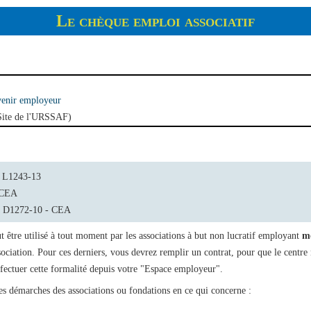
Le chèque emploi associatif
venir employeur
ite de l'URSSAF)
 à L1243-13
- CEA
1 à D1272-10 - CEA
 être utilisé à tout moment par les associations à but non lucratif employant
mo
association. Pour ces derniers, vous devrez remplir un contrat, pour que le centr
ffectuer cette formalité depuis votre "Espace employeur".
es démarches des associations ou fondations en ce qui concerne :