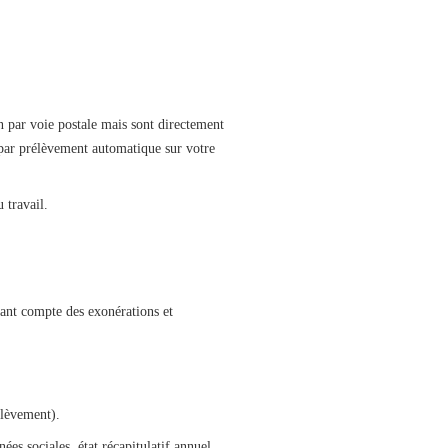
ion par voie postale mais sont directement
, par prélèvement automatique sur votre
 travail.
enant compte des exonérations et
élèvement).
ées sociales, état récapitulatif annuel,