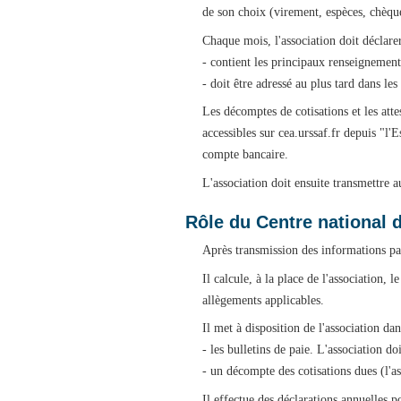
de son choix (virement, espèces, chèque
Chaque mois, l'association doit déclare
- contient les principaux renseignement
- doit être adressé au plus tard dans le
Les décomptes de cotisations et les atte
accessibles sur cea.urssaf.fr depuis "l
compte bancaire.
L'association doit ensuite transmettre a
Rôle du Centre national 
Après transmission des informations par
Il calcule, à la place de l'association,
allègements applicables.
Il met à disposition de l'association d
- les bulletins de paie. L'association d
- un décompte des cotisations dues (l'a
Il effectue des déclarations annuelles po