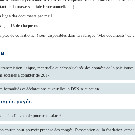
ntant de la masse salariale brute annuelle …).
n ligne des documents par mail.
saf, le 16 de chaque mois.
mptes de cotisations...) sont disponibles dans la rubrique "Mes documents" de v
SN
ransmission unique, mensuelle et dématérialisée des données de la paie issues d
ns sociales à compter de 2017.
s formalités et déclarations auxquelles la DSN se substitue.
congés payés
que à celle valable pour tout salarié.
op courte pour pouvoir prendre des congés, l'association ou la fondation vers