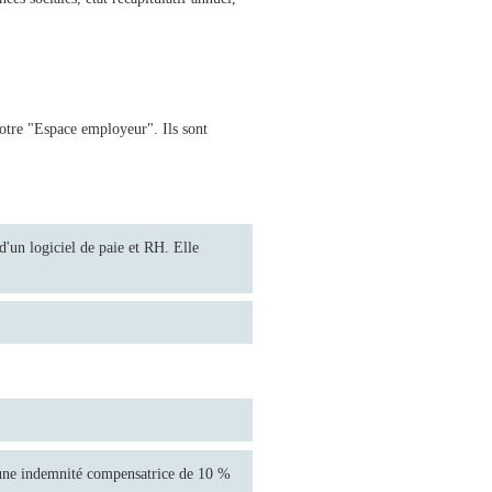
otre "Espace employeur". Ils sont
'un logiciel de paie et RH. Elle
e une indemnité compensatrice de 10 %