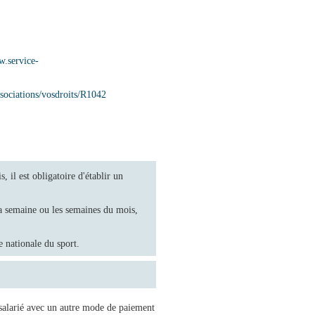
w.service-
ssociations/vosdroits/R1042
 il est obligatoire d'établir un
 la semaine ou les semaines du mois,
e nationale du sport.
 salarié avec un autre mode de paiement